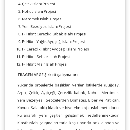
Çeltik Islahı Projesi
Nohut Islahı Projesi
Mercimek Islahı Projesi
Yem Bezelyesi Islahı Projesi
F
Hibrit Çerezlik Kabak Islahı Projesi
1
F
Hibrit Yağlık Ayçiçeği Islahı Projesi
1
F
Çerezlik Hibrit Ayçiçeği Islahı Projesi
1
F
Hibrit Sebze Islah Projesi
1
F
Hibrit Mısır Islah Projesi
1
TRAGEN ARGE Şirketi çalışmaları
Yukarıda projelerde başlıkları verilen bitkilerde (Buğday,
Arpa, Çeltik, Ayçiçeği, Çerezlik kabak, Nohut, Mercimek,
Yem Bezelyesi, Sebzelerden Domates, Biber ve Patlıcan,
Kavun, Salatalık) klasik ve biyoteknolojik ıslah metotlarını
kullanarak yeni çeşitler geliştirmek hedeflenmektedir.
Klasik ıslah çalışmaları tarla koşullarında açık alanda ve