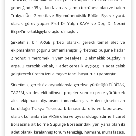
genetiğinde 35 yıldan fazla araştırma tecrübesi olan ve halen
Trakya Ün. Genetik ve Biyomühendislik Bölüm Bşk ve yard.
olarak görev yapan Prof Dr Yalçın KAYA ve Doç. Dr Necmi
BEŞER'in ortaklığıyla oluşturulmuştur.
Şirketimiz, bir ARGE şirketi olarak, gerekli temel alet ve
ekipmanların çoğunu tamamlamıştır. Şirketimiz bugüne kadar
2 nohut, 1 mercimek, 1 yem bezelyesi, 2 ekmeklik buğday, 1
arpa, 2 çerezlik kabak, 1 adet çerezlik ayçiçeği, 1 adet çeltik
geliştirerek üretim izni almış ve tescil başvurusu yapmıştır.
Şirketimiz, gerek öz kaynaklarıyla gerekse yürüttüğü TÜBİTAK,
TAGEM, vb destekli bilimsel projeler sonucu proje yürütecek
alet ekipman altyapısını tamamlamıştır. Halen şirketimizin
kurulduğu Trakya Teknopark binasında ofis ve laboratuvar
olarak kullanılan bir ARGE ofisi ve üyesi olduğu Edirne Ticaret
Borsasına ait Edirne Süpürge Borsasındaki yan yana olan iki
adet olarak kiralanmış tohum temizliği, harmanı, muhafazası,