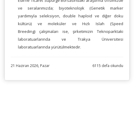
Edirne Ticaret Süpürge Borsasındaki araştırma ofisimizde
ve seralarımızda; biyoteknolojik (Genetik marker
yardımıyla seleksiyon, double haploid ve diğer doku
kültürü) ve moleküler ve Hızlı Islah (Speed
Breeding) çalışmaları ise, şirketimizin Teknoparktaki
laboratuarlarında ve Trakya Üniversitesi
laboratuarlarında yürütülmektedir.
21 Haziran 2026, Pazar
6115 defa okundu