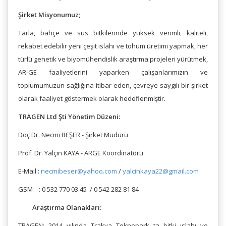
Şirket Misyonumuz;
Tarla, bahçe ve süs bitkilerinde yüksek verimli, kaliteli,
rekabet edebilir yeni çeşit ıslahı ve tohum üretimi yapmak, her
türlü genetik ve biyomühendislik araştırma projeleri yürütmek,
AR-GE faaliyetlerini yaparken çalışanlarımızın ve
toplumumuzun sağlığına itibar eden, çevreye saygılı bir şirket
olarak faaliyet göstermek olarak hedeflenmiştir.
TRAGEN Ltd Şti Yönetim Düzeni:
Doç Dr. Necmi BEŞER - Şirket Müdürü
Prof. Dr. Yalçın KAYA - ARGE Koordinatörü
E-Mail :
necmibeser@yahoo.com
/
yalcinkaya22@gmail.com
GSM : 0 532 770 03 45 / 0 542 282 81 84
Araştırma Olanakları:
TRAGEN; 2014 yılında Trakya Teknopark ta bitki ıslahı ve